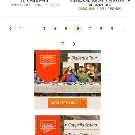
SALA DEI BATTUTI
CHIESA MONUMENTALE DI CASTELLO
31015 CONEGLIANO - TREVISO
ROGANZUOLO
31020 SAN FIOR - TREVISO
1
…
3
4
5
6
7
8
9
…
12