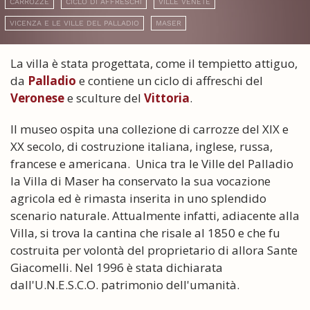
CARROZZE
CICLO DI AFFRESCHI
VILLE VENETE
VICENZA E LE VILLE DEL PALLADIO
MASER
La villa è stata progettata, come il tempietto attiguo,
da
Palladio
e contiene un ciclo di affreschi del
Veronese
e sculture del
Vittoria
.
Il museo ospita una collezione di carrozze del XIX e
XX secolo, di costruzione italiana, inglese, russa,
francese e americana. Unica tra le Ville del Palladio
la Villa di Maser ha conservato la sua vocazione
agricola ed è rimasta inserita in uno splendido
scenario naturale. Attualmente infatti, adiacente alla
Villa, si trova la cantina che risale al 1850 e che fu
costruita per volontà del proprietario di allora Sante
Giacomelli. Nel 1996 è stata dichiarata
dall'U.N.E.S.C.O. patrimonio dell'umanità.