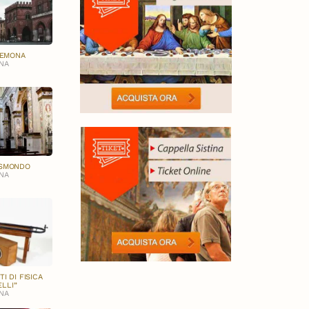
REMONA
NA
GISMONDO
NA
 DI FISICA
LLI”
NA