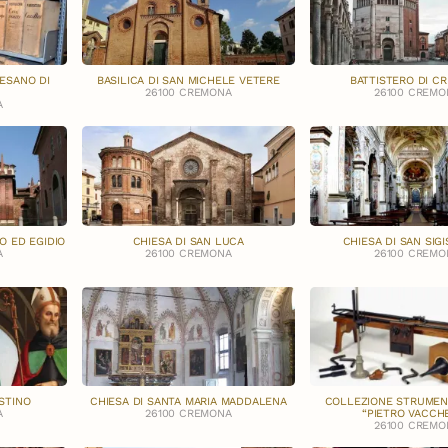
CESANO DI
BASILICA DI SAN MICHELE VETERE
BATTISTERO DI C
26100 CREMONA
26100 CREMO
A
O ED EGIDIO
CHIESA DI SAN LUCA
CHIESA DI SAN SI
A
26100 CREMONA
26100 CREMO
STINO
CHIESA DI SANTA MARIA MADDALENA
COLLEZIONE STRUMENTI
A
26100 CREMONA
“PIETRO VACCHE
26100 CREMO