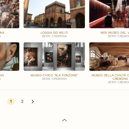
ONA
LOGGIA DEI MILITI
MDV MUSEO DEL V
A
26100 CREMONA
26100 CREMO
ANO
MUSEO CIVICO "ALA PONZONE"
MUSEO DELLA CIVILTÀ 
A
26100 CREMONA
CREMONA
26100 CREMO
1
2