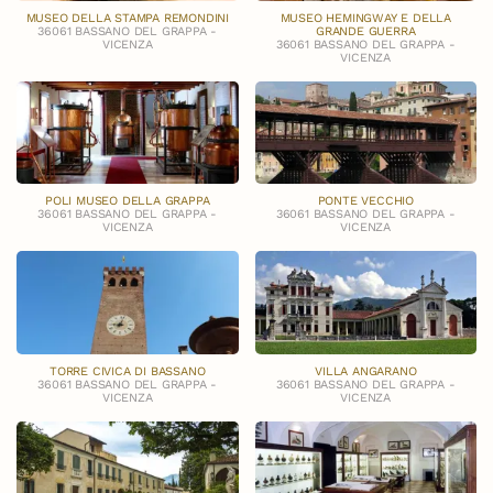
MUSEO DELLA STAMPA REMONDINI
MUSEO HEMINGWAY E DELLA
36061 BASSANO DEL GRAPPA -
GRANDE GUERRA
VICENZA
36061 BASSANO DEL GRAPPA -
VICENZA
POLI MUSEO DELLA GRAPPA
PONTE VECCHIO
36061 BASSANO DEL GRAPPA -
36061 BASSANO DEL GRAPPA -
VICENZA
VICENZA
TORRE CIVICA DI BASSANO
VILLA ANGARANO
36061 BASSANO DEL GRAPPA -
36061 BASSANO DEL GRAPPA -
VICENZA
VICENZA