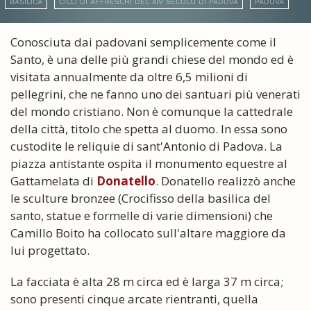
BASILICA
CICLI DI AFFRESCHI DEL XIV SECOLO DI PADOVA
PADOVA
Conosciuta dai padovani semplicemente come il
Santo, è una delle più grandi chiese del mondo ed è
visitata annualmente da oltre 6,5 milioni di
pellegrini, che ne fanno uno dei santuari più venerati
del mondo cristiano. Non è comunque la cattedrale
della città, titolo che spetta al duomo. In essa sono
custodite le reliquie di sant'Antonio di Padova. La
piazza antistante ospita il monumento equestre al
Gattamelata di
Donatello
. Donatello realizzò anche
le sculture bronzee (Crocifisso della basilica del
santo, statue e formelle di varie dimensioni) che
Camillo Boito ha collocato sull'altare maggiore da
lui progettato.
La facciata è alta 28 m circa ed è larga 37 m circa;
sono presenti cinque arcate rientranti, quella