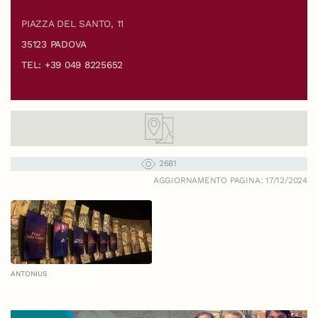
PIAZZA DEL SANTO, 11
35123 PADOVA
TEL: +39 049 8225652
2681
AGGIORNAMENTO PAGINA: 17/12/2024
ANTONIUS