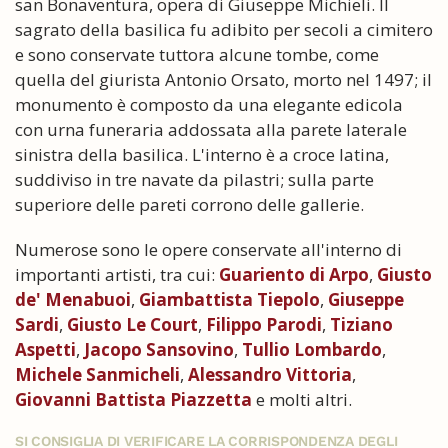
san Bonaventura, opera di Giuseppe Michieli. Il
sagrato della basilica fu adibito per secoli a cimitero
e sono conservate tuttora alcune tombe, come
quella del giurista Antonio Orsato, morto nel 1497; il
monumento è composto da una elegante edicola
con urna funeraria addossata alla parete laterale
sinistra della basilica. L'interno è a croce latina,
suddiviso in tre navate da pilastri; sulla parte
superiore delle pareti corrono delle gallerie.
Numerose sono le opere conservate all'interno di
importanti artisti, tra cui:
Guariento di Arpo
,
Giusto
de' Menabuoi
,
Giambattista Tiepolo
,
Giuseppe
Sardi
,
Giusto Le Court
,
Filippo Parodi
,
Tiziano
Aspetti
,
Jacopo Sansovino
,
Tullio Lombardo
,
Michele Sanmicheli
,
Alessandro Vittoria
,
Giovanni Battista Piazzetta
e molti altri.
SI CONSIGLIA DI VERIFICARE LA CORRISPONDENZA DEGLI