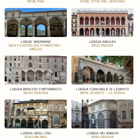
56125 PISA
00120 CITTÀ DEL VATICANO
LOGGE VASARIANE
LOGGIA AMULEA
52043 CASTIGLION FIORENTINO -
35122 PADOVA
AREZZO
LOGGIA BRACCIO FORTEBRACCI
LOGGIA COMUNALE DI LEVANTO
06100 PERUGIA
19015 LEVANTO - LA SPEZIA
LOGGIA DEGLI OSII
LOGGIA DEI BANCHI
20123 MILANO
16123 GENOVA