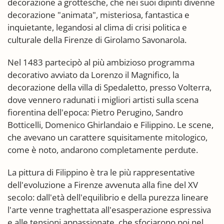
decorazione a grottesche, che nei suoi dipinti divenne
decorazione "animata", misteriosa, fantastica e
inquietante, legandosi al clima di crisi politica e
culturale della Firenze di Girolamo Savonarola.
Nel 1483 partecipò al più ambizioso programma
decorativo avviato da Lorenzo il Magnifico, la
decorazione della villa di Spedaletto, presso Volterra,
dove vennero radunati i migliori artisti sulla scena
fiorentina dell'epoca: Pietro Perugino, Sandro
Botticelli, Domenico Ghirlandaio e Filippino. Le scene,
che avevano un carattere squisitamente mitologico,
come è noto, andarono completamente perdute.
La pittura di Filippino è tra le più rappresentative
dell'evoluzione a Firenze avvenuta alla fine del XV
secolo: dall'età dell'equilibrio e della purezza lineare
l'arte venne traghettata all'esasperazione espressiva
e alle tensioni appassionate, che sfociarono poi nel