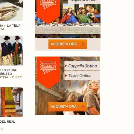
A - LA TELA
ATA
 TESSITURE
ABRUZZO
TINA - CHIETI
DEL REAL
TA