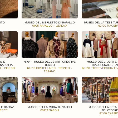
UTO
MUSEO DEL MERLETTO DI RAPALLO
MUSEO DELLA TESSITUR
6035 RAPALLO - GENOVA
62100 MACER
O E
NINA - MUSEO DELLE ARTI CREATIVE
MUSEO DEGLI ABITI E
ANAROTTA
TESSILI
TRADIZIONALI DI 
LI PICENO
64010 CIVITELLA DEL TRONTO -
66010 TORREVECCHIA TEA
TERAMO
LE BARBA"
MUSEO DELLA MODA DI NAPOLI
MUSEO DELLA SETA 
LECCE
80132 NAPOLI
BELVEDERE
81100 CASER