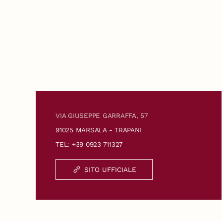
VIA GIUSEPPE GARRAFFA, 57
91025 MARSALA - TRAPANI
TEL: +39 0923 711327
SITO UFFICIALE