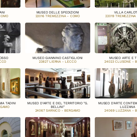
ANI
MUSEO DELLE SPEDIZIONI
VILLA CARLO
 COMO
22016 TREMEZZINA - COMO
22019 TREMEZZINA
OSSO
MUSEO GIANNINO CASTIGLIONI
MUSEO ARTE E 
ECCO
23827 LIERNA - LECCO
24023 CLUSONE - 
IA TADINI
MUSEO D'ARTE E DEL TERRITORIO "G.
MUSEO D'ARTE CONTEM
RGAMO
BELLINI"
LUZZANA
24067 SARNICO - BERGAMO
24069 LUZZANA - 