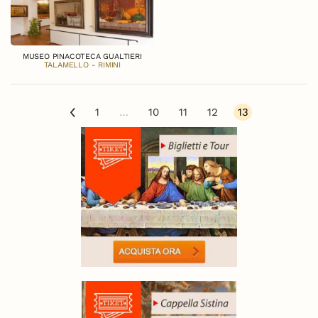
MUSEO PINACOTECA GUALTIERI
TALAMELLO - RIMINI
1
…
10
11
12
13