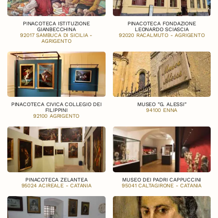
PINACOTECA ISTITUZIONE
PINACOTECA FONDAZIONE
GIANBECCHINA
LEONARDO SCIASCIA
92017 SAMBUCA DI SICILIA -
92020 RACALMUTO - AGRIGENTO
AGRIGENTO
PINACOTECA CIVICA COLLEGIO DEI
MUSEO "G. ALESSI"
FILIPPINI
94100 ENNA
92100 AGRIGENTO
PINACOTECA ZELANTEA
MUSEO DEI PADRI CAPPUCCINI
95024 ACIREALE - CATANIA
95041 CALTAGIRONE - CATANIA