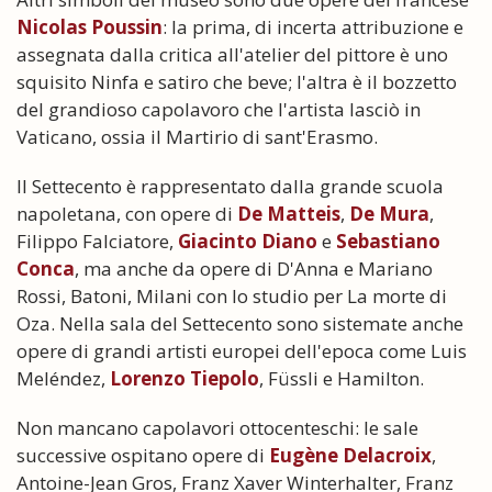
Nicolas Poussin
: la prima, di incerta attribuzione e
assegnata dalla critica all'atelier del pittore è uno
squisito Ninfa e satiro che beve; l'altra è il bozzetto
del grandioso capolavoro che l'artista lasciò in
Vaticano, ossia il Martirio di sant'Erasmo.
Il Settecento è rappresentato dalla grande scuola
napoletana, con opere di
De Matteis
,
De Mura
,
Filippo Falciatore,
Giacinto Diano
e
Sebastiano
Conca
, ma anche da opere di D'Anna e Mariano
Rossi, Batoni, Milani con lo studio per La morte di
Oza. Nella sala del Settecento sono sistemate anche
opere di grandi artisti europei dell'epoca come Luis
Meléndez,
Lorenzo Tiepolo
, Füssli e Hamilton.
Non mancano capolavori ottocenteschi: le sale
successive ospitano opere di
Eugène Delacroix
,
Antoine-Jean Gros, Franz Xaver Winterhalter, Franz