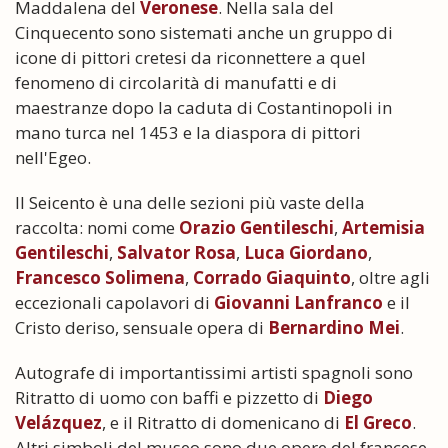
Maddalena del
Veronese
. Nella sala del
Cinquecento sono sistemati anche un gruppo di
icone di pittori cretesi da riconnettere a quel
fenomeno di circolarità di manufatti e di
maestranze dopo la caduta di Costantinopoli in
mano turca nel 1453 e la diaspora di pittori
nell'Egeo.
Il Seicento è una delle sezioni più vaste della
raccolta: nomi come
Orazio Gentileschi
,
Artemisia
Gentileschi
,
Salvator Rosa
,
Luca Giordano
,
Francesco Solimena
,
Corrado Giaquinto
, oltre agli
eccezionali capolavori di
Giovanni Lanfranco
e il
Cristo deriso, sensuale opera di
Bernardino Mei
.
Autografe di importantissimi artisti spagnoli sono
Ritratto di uomo con baffi e pizzetto di
Diego
Velázquez
, e il Ritratto di domenicano di
El Greco
.
Altri simboli del museo sono due opere del francese