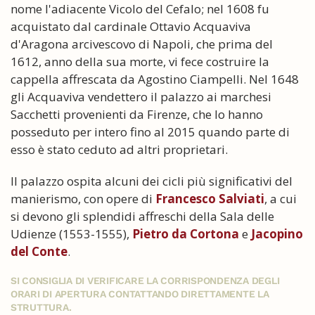
nome l'adiacente Vicolo del Cefalo; nel 1608 fu
acquistato dal cardinale Ottavio Acquaviva
d'Aragona arcivescovo di Napoli, che prima del
1612, anno della sua morte, vi fece costruire la
cappella affrescata da Agostino Ciampelli. Nel 1648
gli Acquaviva vendettero il palazzo ai marchesi
Sacchetti provenienti da Firenze, che lo hanno
posseduto per intero fino al 2015 quando parte di
esso è stato ceduto ad altri proprietari.
Il palazzo ospita alcuni dei cicli più significativi del
manierismo, con opere di
Francesco Salviati
, a cui
si devono gli splendidi affreschi della Sala delle
Udienze (1553-1555),
Pietro da Cortona
e
Jacopino
del Conte
.
SI CONSIGLIA DI VERIFICARE LA CORRISPONDENZA DEGLI
ORARI DI APERTURA CONTATTANDO DIRETTAMENTE LA
STRUTTURA.