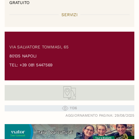
GRATUITO
SERVIZI
VIA SALVATORE TOMMASI, 65
80135 NAPOLI
TEL: +39 081 5447569
1136
AGGIORNAMENTO PAGINA: 29/08/2025