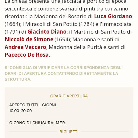
La chiesa presenta una facciata a portico di epoca
seicentesca e contiene svariati dipinti tra cui vanno
ricordati: la Madonna del Rosario di
Luca Giordano
(1664); I Miracoli di San Potito (1784) e l'Immacolata
(1791) di
Giacinto Diano
; il Martirio di San Potito di
Niccolò de Simone
(1654); Madonna e santi di
Andrea Vaccaro
; Madonna della Purità e santi di
Pacecco De Rosa
.
SI CONSIGLIA DI VERIFICARE LA CORRISPONDENZA DEGLI
ORARI DI APERTURA CONTATTANDO DIRETTAMENTE LA
STRUTTURA.
ORARIO APERTURA
APERTO TUTTI I GIORNI
10.00-20.00
GIORNO DI CHIUSURA: MER.
BIGLIETTI