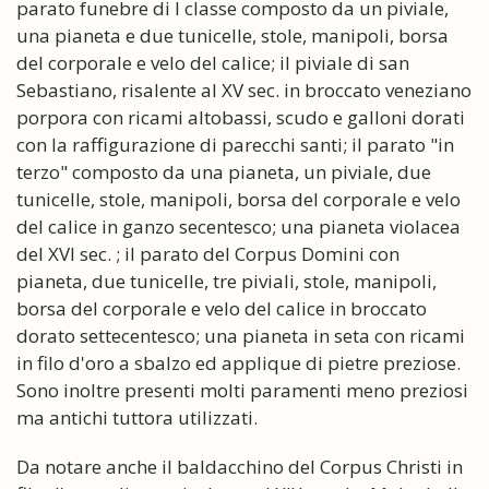
parato funebre di I classe composto da un piviale,
una pianeta e due tunicelle, stole, manipoli, borsa
del corporale e velo del calice; il piviale di san
Sebastiano, risalente al XV sec. in broccato veneziano
porpora con ricami altobassi, scudo e galloni dorati
con la raffigurazione di parecchi santi; il parato "in
terzo" composto da una pianeta, un piviale, due
tunicelle, stole, manipoli, borsa del corporale e velo
del calice in ganzo secentesco; una pianeta violacea
del XVI sec. ; il parato del Corpus Domini con
pianeta, due tunicelle, tre piviali, stole, manipoli,
borsa del corporale e velo del calice in broccato
dorato settecentesco; una pianeta in seta con ricami
in filo d'oro a sbalzo ed applique di pietre preziose.
Sono inoltre presenti molti paramenti meno preziosi
ma antichi tuttora utilizzati.
Da notare anche il baldacchino del Corpus Christi in