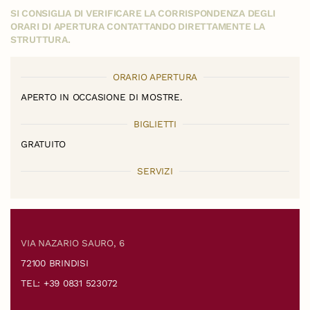
SI CONSIGLIA DI VERIFICARE LA CORRISPONDENZA DEGLI
ORARI DI APERTURA CONTATTANDO DIRETTAMENTE LA
STRUTTURA.
ORARIO APERTURA
APERTO IN OCCASIONE DI MOSTRE.
BIGLIETTI
GRATUITO
SERVIZI
VIA NAZARIO SAURO, 6
72100 BRINDISI
TEL: +39 0831 523072