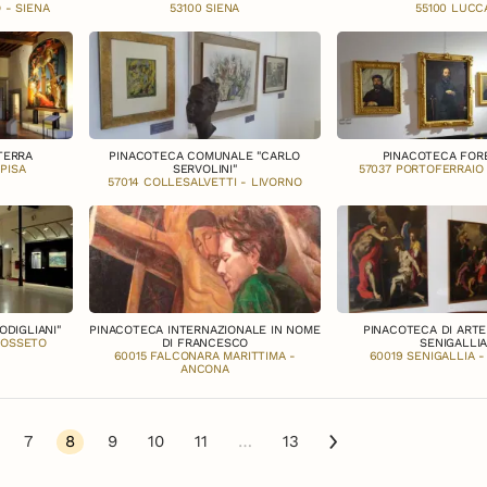
 - SIENA
53100 SIENA
55100 LUCC
TERRA
PINACOTECA COMUNALE "CARLO
PINACOTECA FOR
PISA
SERVOLINI"
57037 PORTOFERRAIO
57014 COLLESALVETTI - LIVORNO
ODIGLIANI"
PINACOTECA INTERNAZIONALE IN NOME
PINACOTECA DI ARTE
ROSSETO
DI FRANCESCO
SENIGALLI
60015 FALCONARA MARITTIMA -
60019 SENIGALLIA 
ANCONA
7
8
9
10
11
…
13