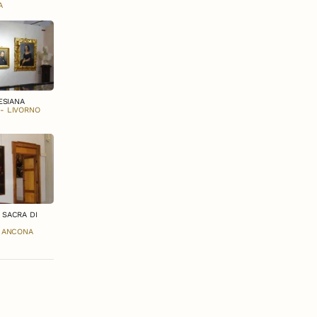
A
ESIANA
 - LIVORNO
 SACRA DI
A
- ANCONA