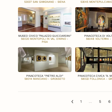
53037 SAN GIMIGNANO - SIENA
53045 MONTEPULCIANO
MUSEO CIVICO "PALAZZO GUICCIARDINI"
PINACOTECA DI VOL
56020 MONTOPOLI IN VAL D'ARNO -
56048 VOLTERRA - 
PISA
PINACOTECA “PIETRO ALDI”
PINACOTECA CIVICA "A. M
58014 MANCIANO - GROSSETO
58022 FOLLONICA - G
1
…
5
6