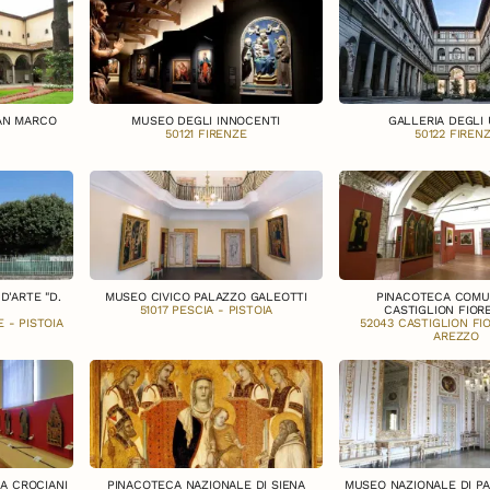
AN MARCO
MUSEO DEGLI INNOCENTI
GALLERIA DEGLI 
50121 FIRENZE
50122 FIREN
'ARTE "D.
MUSEO CIVICO PALAZZO GALEOTTI
PINACOTECA COMU
51017 PESCIA - PISTOIA
CASTIGLION FIOR
 - PISTOIA
52043 CASTIGLION FI
AREZZO
A CROCIANI
PINACOTECA NAZIONALE DI SIENA
MUSEO NAZIONALE DI P