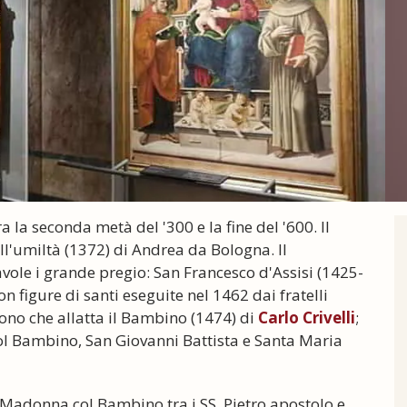
a la seconda metà del '300 e la fine del '600. Il
ll'umiltà (1372) di Andrea da Bologna. Il
vole i grande pregio: San Francesco d'Assisi (1425-
con figure di santi eseguite nel 1462 dai fratelli
ono che allatta il Bambino (1474) di
Carlo Crivelli
;
ol Bambino, San Giovanni Battista e Santa Maria
 Madonna col Bambino tra i SS. Pietro apostolo e