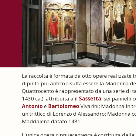
La raccolta è formata da otto opere realizzate tr
dipinto più antico risulta essere la Madonna de
Quattrocento è rappresentato da una serie di ta
1430 ca.), attribuita a il
Sassetta
; sei pannelli 
Antonio
e
Bartolomeo
Vivarini; Madonna in tr
un trittico di Lorenzo d'Alessandro: Madonna c
Maddalena datato 1481.
L'unica opera cinquecentesca è costituita dalla