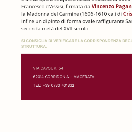
Francesco d'Assisi, firmata da
Vincenzo Pagan
la Madonna del Carmine (1606-1610 ca.) di
Cri
infine un dipinto di forma ovale raffigurante S
seconda metà del XVII secolo.
SI CONSIGLIA DI VERIFICARE LA CORRISPONDENZA DE
STRUTTURA.
VIA CAVOUR, 54
62014 CORRIDONIA - MACERATA
TEL: +39 0733 431832