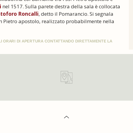
i
nel 1517. Sulla parete destra della sala è collocata
stoforo Roncalli
, detto il Pomarancio. Si segnala
an Pietro apostolo, realizzato probabilmente nella
GLI ORARI DI APERTURA CONTATTANDO DIRETTAMENTE LA