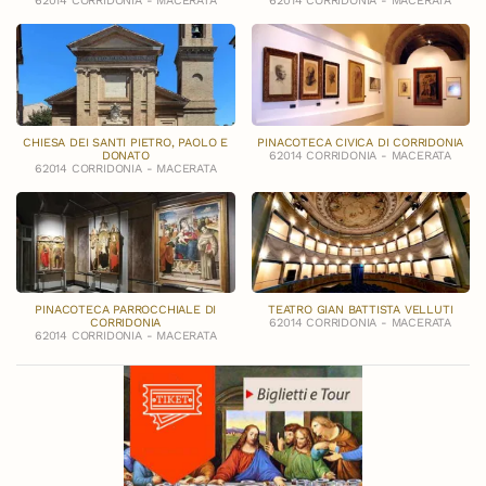
62014 CORRIDONIA - MACERATA
62014 CORRIDONIA - MACERATA
CHIESA DEI SANTI PIETRO, PAOLO E
PINACOTECA CIVICA DI CORRIDONIA
DONATO
62014 CORRIDONIA - MACERATA
62014 CORRIDONIA - MACERATA
PINACOTECA PARROCCHIALE DI
TEATRO GIAN BATTISTA VELLUTI
CORRIDONIA
62014 CORRIDONIA - MACERATA
62014 CORRIDONIA - MACERATA