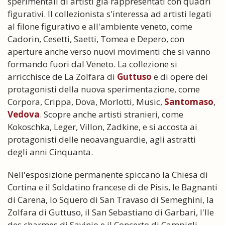
sperimentali di artisti già rappresentati con quadri
figurativi. Il collezionista s'interessa ad artisti legati
al filone figurativo e all'ambiente veneto, come
Cadorin, Cesetti, Saetti, Tomea e Depero, con
aperture anche verso nuovi movimenti che si vanno
formando fuori dal Veneto. La collezione si
arricchisce de La Zolfara di
Guttuso
e di opere dei
protagonisti della nuova sperimentazione, come
Corpora, Crippa, Dova, Morlotti, Music,
Santomaso
,
Vedova
. Scopre anche artisti stranieri, come
Kokoschka, Leger, Villon, Zadkine, e si accosta ai
protagonisti delle neoavanguardie, agli astratti
degli anni Cinquanta.
Nell'esposizione permanente spiccano la Chiesa di
Cortina e il Soldatino francese di de Pisis, le Bagnanti
di Carena, lo Squero di San Travaso di Semeghini, la
Zolfara di Guttuso, il San Sebastiano di Garbari, l'Ile
des charmes di Savinio e il Concerto di Campigli.