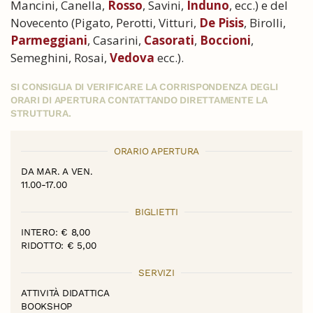
Mancini, Canella,
Rosso
, Savini,
Induno
, ecc.) e del
Novecento (Pigato, Perotti, Vitturi,
De Pisis
, Birolli,
Parmeggiani
, Casarini,
Casorati
,
Boccioni
,
Semeghini, Rosai,
Vedova
ecc.).
SI CONSIGLIA DI VERIFICARE LA CORRISPONDENZA DEGLI
ORARI DI APERTURA CONTATTANDO DIRETTAMENTE LA
STRUTTURA.
ORARIO APERTURA
DA MAR. A VEN.
11.00-17.00
BIGLIETTI
INTERO: € 8,00
RIDOTTO: € 5,00
SERVIZI
ATTIVITÀ DIDATTICA
BOOKSHOP