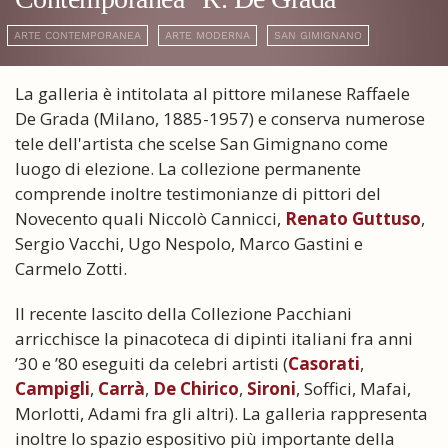
ARTE CONTEMPORANEA
ARTE MODERNA
SAN GIMIGNANO
La galleria è intitolata al pittore milanese Raffaele
De Grada (Milano, 1885-1957) e conserva numerose
tele dell'artista che scelse San Gimignano come
luogo di elezione. La collezione permanente
comprende inoltre testimonianze di pittori del
Novecento quali Niccolò Cannicci,
Renato Guttuso
,
Sergio Vacchi, Ugo Nespolo, Marco Gastini e
Carmelo Zotti.
Il recente lascito della Collezione Pacchiani
arricchisce la pinacoteca di dipinti italiani fra anni
’30 e ’80 eseguiti da celebri artisti (
Casorati
,
Campigli
,
Carrà
,
De Chirico
,
Sironi
, Soffici, Mafai,
Morlotti, Adami fra gli altri). La galleria rappresenta
inoltre lo spazio espositivo più importante della