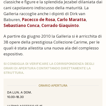
classiche e figure e la splendida Jezabel dilaniata dai
cani capolavoro indiscusso della maturità. La
Galleria raccoglie anche i dipinti di Dirk van
Baburen,
Pacecco de Rosa
,
Carlo Maratta
,
Sebastiano Conca
,
Corrado Giaquinto
.
A partire da giugno 2010 la Galleria si è arricchita di
38 opere della prestigiosa Collezione Carime, per le
quali è stata allestita una nuova ala del complesso
espositivo.
SI CONSIGLIA DI VERIFICARE LA CORRISPONDENZA DEGLI
ORARI DI APERTURA CONTATTANDO DIRETTAMENTE LA
STRUTTURA.
ORARIO APERTURA
DA LUN. A DOM.
10.00-18.30
ULTIMO ACCESSO 17.45