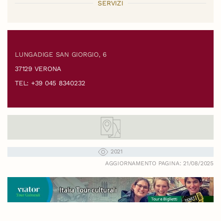
SERVIZI
LUNGADIGE SAN GIORGIO, 6
37129 VERONA
TEL: +39 045 8340232
2021
AGGIORNAMENTO PAGINA: 21/08/2025