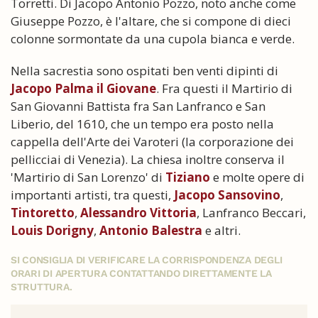
Torretti. Di Jacopo Antonio Pozzo, noto anche come
Giuseppe Pozzo, è l'altare, che si compone di dieci
colonne sormontate da una cupola bianca e verde.
Nella sacrestia sono ospitati ben venti dipinti di
Jacopo Palma il Giovane
. Fra questi il Martirio di
San Giovanni Battista fra San Lanfranco e San
Liberio, del 1610, che un tempo era posto nella
cappella dell'Arte dei Varoteri (la corporazione dei
pellicciai di Venezia). La chiesa inoltre conserva il
'Martirio di San Lorenzo' di
Tiziano
e molte opere di
importanti artisti, tra questi,
Jacopo Sansovino
,
Tintoretto
,
Alessandro Vittoria
, Lanfranco Beccari,
Louis Dorigny
,
Antonio Balestra
e altri.
SI CONSIGLIA DI VERIFICARE LA CORRISPONDENZA DEGLI
ORARI DI APERTURA CONTATTANDO DIRETTAMENTE LA
STRUTTURA.