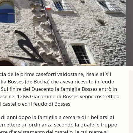
ia delle prime caseforti valdostane, risale al XII
lia Bosses (de Bocha) che aveva ricevuto in feudo
 Sul finire del Duecento la famiglia Bosses entrò in
tese nel 1288 Giacomino di Bosses venne costretto a
 castello ed il feudo di Bosses.
di anni dopo la famiglia a cercare di ribellarsi ai
ad emettere un'ordinanza secondo la quale le truppe
e d'avvistamento del castello, le cui pietre si