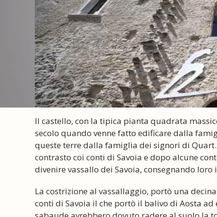
Il castello, con la tipica pianta quadrata massicc
secolo quando venne fatto edificare dalla famig
queste terre dalla famiglia dei signori di Quart.
contrasto coi conti di Savoia e dopo alcune con
divenire vassallo dei Savoia, consegnando loro il
La costrizione al vassallaggio, portò una decina 
conti di Savoia il che portò il balivo di Aosta 
sabaude avrebbero dovuto radere al suolo la torr