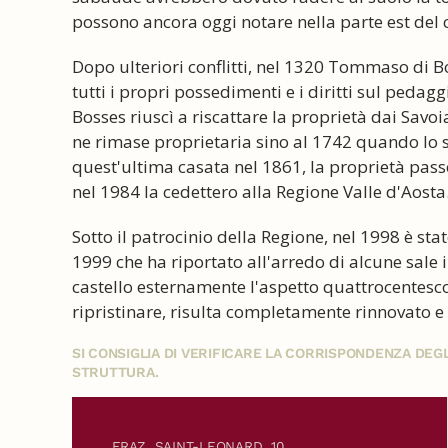
possono ancora oggi notare nella parte est del
Dopo ulteriori conflitti, nel 1320 Tommaso di B
tutti i propri possedimenti e i diritti sul pedag
Bosses riuscì a riscattare la proprietà dai Savoia
ne rimase proprietaria sino al 1742 quando lo st
quest'ultima casata nel 1861, la proprietà passò
nel 1984 la cedettero alla Regione Valle d'Aosta
Sotto il patrocinio della Regione, nel 1998 è sta
1999 che ha riportato all'arredo di alcune sale 
castello esternamente l'aspetto quattrocentesco,
ripristinare, risulta completamente rinnovato e 
SI CONSIGLIA DI VERIFICARE LA CORRISPONDENZA DE
STRUTTURA.
FRAZ. SAINT-LEONARD, 10