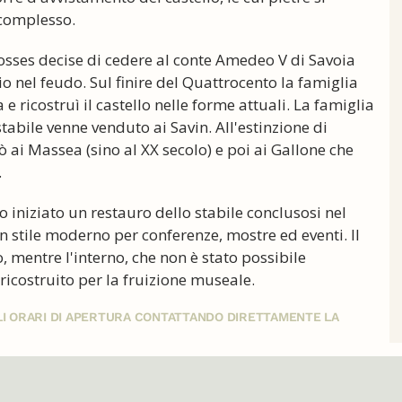
 complesso.
osses decise di cedere al conte Amedeo V di Savoia
gio nel feudo. Sul finire del Quattrocento la famiglia
 e ricostruì il castello nelle forme attuali. La famiglia
abile venne venduto ai Savin. All'estinzione di
 ai Massea (sino al XX secolo) e poi ai Gallone che
.
to iniziato un restauro dello stabile conclusosi nel
in stile moderno per conferenze, mostre ed eventi. Il
 mentre l'interno, che non è stato possibile
ricostruito per la fruizione museale.
GLI ORARI DI APERTURA CONTATTANDO DIRETTAMENTE LA