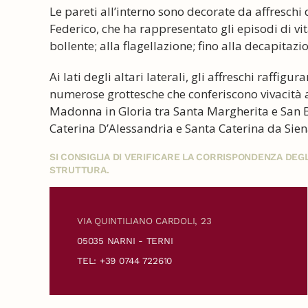
Le pareti all’interno sono decorate da affreschi
Federico, che ha rappresentato gli episodi di vita
bollente; alla flagellazione; fino alla decapitazi
Ai lati degli altari laterali, gli affreschi raffig
numerose grottesche che conferiscono vivacità al
Madonna in Gloria tra Santa Margherita e San Be
Caterina D’Alessandria e Santa Caterina da Sien
SI CONSIGLIA DI VERIFICARE LA CORRISPONDENZA DE
STRUTTURA.
VIA QUINTILIANO CARDOLI, 23
05035 NARNI - TERNI
TEL: +39 0744 722610