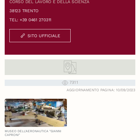
CORSO DEL LAVORO E DELLA SCIENZA
38123 TRENTO
TEL: +39 0461 270311
SITO UFFICIALE
7311
AGGIORNAMENTO PAGINA: 10/09/2023
MUSEO DELL'AERONAUTICA "GIANNI
CAPRONI"