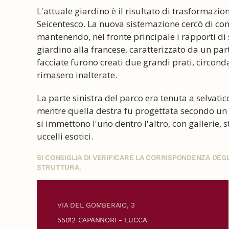
L'attuale giardino è il risultato di trasformazi
Seicentesco. La nuova sistemazione cercò di con
mantenendo, nel fronte principale i rapporti di 
giardino alla francese, caratterizzato da un par
facciate furono creati due grandi prati, circondat
rimasero inalterate.
La parte sinistra del parco era tenuta a selvati
mentre quella destra fu progettata secondo un d
si immettono l'uno dentro l'altro, con gallerie, 
uccelli esotici.
SI CONSIGLIA DI VERIFICARE LA CORRISPONDENZA DE
STRUTTURA.
VIA DEL GOMBERAIO, 3
55012 CAPANNORI - LUCCA