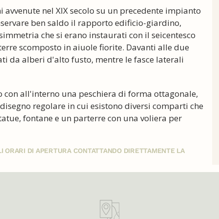
oni avvenute nel XIX secolo su un precedente impianto
servare ben saldo il rapporto edificio-giardino,
simmetria che si erano instaurati con il seicentesco
terre scomposto in aiuole fiorite. Davanti alle due
i da alberi d'alto fusto, mentre le fasce laterali
co con all'interno una peschiera di forma ottagonale,
isegno regolare in cui esistono diversi comparti che
statue, fontane e un parterre con una voliera per
GLI ORARI DI APERTURA CONTATTANDO DIRETTAMENTE LA