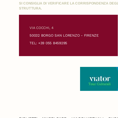
SI CONSIGLIA DI VERIFICARE LA CORRISPONDENZA DE
STRUTTURA.
VIA COCCHI, 4
50032 BORGO SAN LORENZO - FIRENZE
TEL: +39 055 8459295