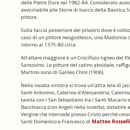
delle Pietre Dure nel 1982-84. Considerato auto
avvicinabile alle Storie di Isacco della Basilica
pittore.
Sulla faccia posteriore del pilastro dove è colloc
caso di un pittore neogiottesco, una Madonna 
intorno al 1375-80 circa.
All'altare maggiore è un Crocifisso ligneo del XV
Sansovino. Le pitture del catino absidale, raffig
Martino sono di Galileo Chini (1906).
Nella navata sinistra si trova un'altra tela di J
Santi Antonino, Caterina d'Alessandria, Caterin
tavola con i San Sebastiano tra i Santi Macario
Bacchiacca (con Angeli nella lunetta), databile al
Vergine che intercede presso Cristo perché cessi 
Santi Domenico e Francesco di
Matteo Rossell