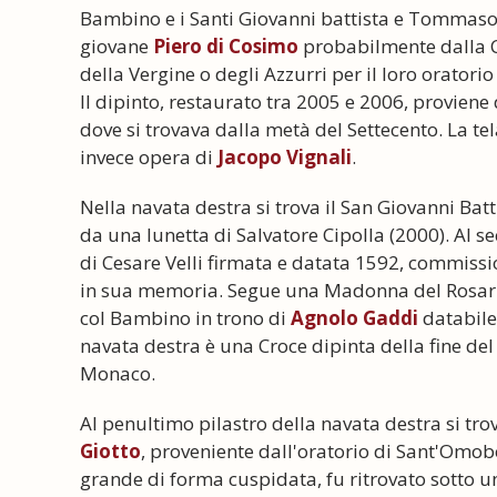
Bambino e i Santi Giovanni battista e Tommaso,
giovane
Piero di Cosimo
probabilmente dalla C
della Vergine o degli Azzurri per il loro orator
Il dipinto, restaurato tra 2005 e 2006, proviene
dove si trovava dalla metà del Settecento. La te
invece opera di
Jacopo Vignali
.
Nella navata destra si trova il San Giovanni Bat
da una lunetta di Salvatore Cipolla (2000). Al s
di Cesare Velli firmata e datata 1592, commissi
in sua memoria. Segue una Madonna del Rosario
col Bambino in trono di
Agnolo Gaddi
databile 
navata destra è una Croce dipinta della fine del
Monaco.
Al penultimo pilastro della navata destra si tr
Giotto
, proveniente dall'oratorio di Sant'Omob
grande di forma cuspidata, fu ritrovato sotto un