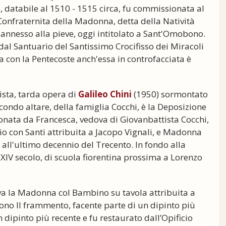
 databile al 1510 - 1515 circa, fu commissionata al
onfraternita della Madonna, detta della Natività
io annesso alla pieve, oggi intitolato a Sant'Omobono.
 dal Santuario del Santissimo Crocifisso dei Miracoli
la con la Pentecoste anch'essa in controfacciata è
tista, tarda opera di
Galileo Chini
(1950) sormontato
econdo altare, della famiglia Cocchi, è la Deposizione
onata da Francesca, vedova di Giovanbattista Cocchi,
 con Santi attribuita a Jacopo Vignali, e Madonna
all'ultimo decennio del Trecento. In fondo alla
 XIV secolo, di scuola fiorentina prossima a Lorenzo
ova la Madonna col Bambino su tavola attribuita a
ono Il frammento, facente parte di un dipinto più
 dipinto più recente e fu restaurato dall’Opificio