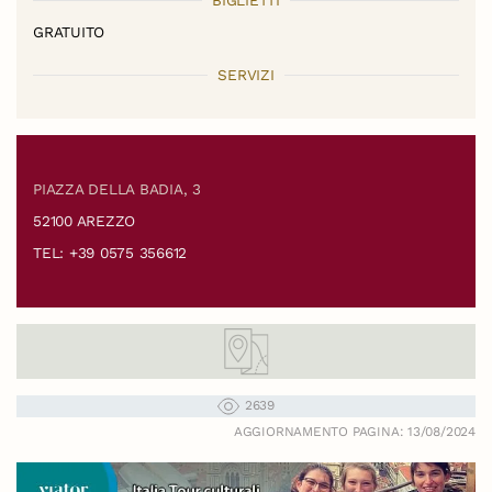
GRATUITO
SERVIZI
PIAZZA DELLA BADIA, 3
52100 AREZZO
TEL: +39 0575 356612
2639
AGGIORNAMENTO PAGINA: 13/08/2024