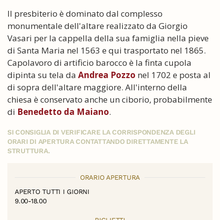
Il presbiterio è dominato dal complesso
monumentale dell'altare realizzato da Giorgio
Vasari per la cappella della sua famiglia nella pieve
di Santa Maria nel 1563 e qui trasportato nel 1865.
Capolavoro di artificio barocco è la finta cupola
dipinta su tela da
Andrea Pozzo
nel 1702 e posta al
di sopra dell'altare maggiore. All'interno della
chiesa è conservato anche un ciborio, probabilmente
di
Benedetto da Maiano
.
SI CONSIGLIA DI VERIFICARE LA CORRISPONDENZA DEGLI
ORARI DI APERTURA CONTATTANDO DIRETTAMENTE LA
STRUTTURA.
ORARIO APERTURA
APERTO TUTTI I GIORNI
9.00-18.00
BIGLIETTI