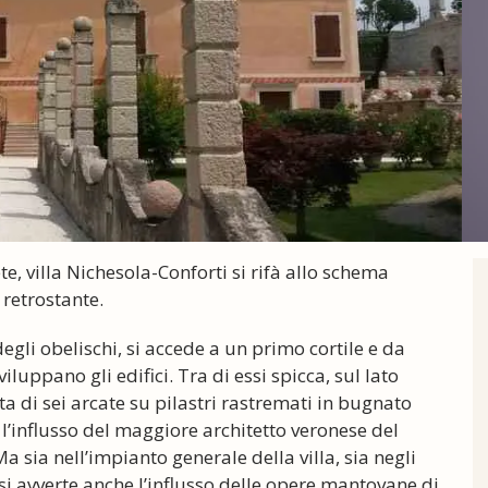
e, villa Nichesola-Conforti si rifà allo schema
 retrostante.
egli obelischi, si accede a un primo cortile e da
iluppano gli edifici. Tra di essi spicca, sul lato
a di sei arcate su pilastri rastremati in bugnato
 l’influsso del maggiore architetto veronese del
sia nell’impianto generale della villa, sia negli
 si avverte anche l’influsso delle opere mantovane di