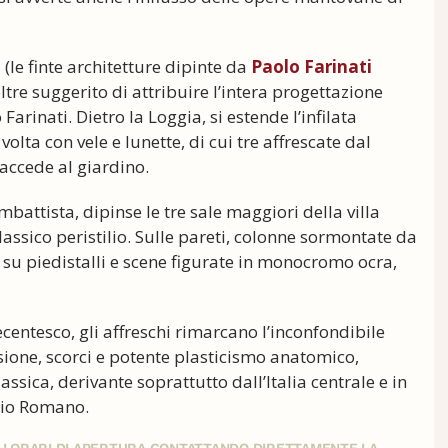
 (le finte architetture dipinte da
Paolo Farinati
oltre suggerito di attribuire l’intera progettazione
Farinati. Dietro la Loggia, si estende l’infilata
volta con vele e lunette, di cui tre affrescate dal
 accede al giardino.
mbattista, dipinse le tre sale maggiori della villa
lassico peristilio. Sulle pareti, colonne sormontate da
su piedistalli e scene figurate in monocromo ocra,
entesco, gli affreschi rimarcano l’inconfondibile
rsione, scorci e potente plasticismo anatomico,
sica, derivante soprattutto dall’Italia centrale e in
lio Romano.
GLI ORARI DI APERTURA CONTATTANDO DIRETTAMENTE LA