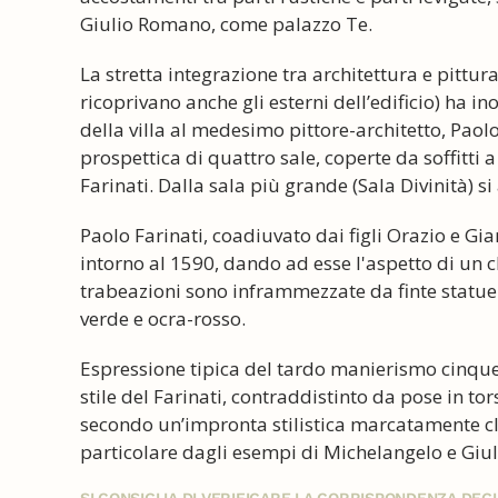
Giulio Romano, come palazzo Te.
La stretta integrazione tra architettura e pittura
ricoprivano anche gli esterni dell’edificio) ha in
della villa al medesimo pittore-architetto, Paolo 
prospettica di quattro sale, coperte da soffitti a 
Farinati. Dalla sala più grande (Sala Divinità) si
Paolo Farinati, coadiuvato dai figli Orazio e Gia
intorno al 1590, dando ad esse l'aspetto di un c
trabeazioni sono inframmezzate da finte statue 
verde e ocra-rosso.
Espressione tipica del tardo manierismo cinquec
stile del Farinati, contraddistinto da pose in to
secondo un’impronta stilistica marcatamente clas
particolare dagli esempi di Michelangelo e Giu
SI CONSIGLIA DI VERIFICARE LA CORRISPONDENZA DE