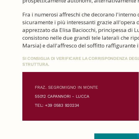
prospetticamente autonomi, alternativamente rov
Fra i numerosi affreschi che decorano l'interno d
sicuramente i più interessanti grazie all'opera 
apprezzato da Elisa Baciocchi, principessa di L
consistono nelle due grandi tele laterali che rip
Marsia) e dall'affresco del soffitto raffigurante i
SI CONSIGLIA DI VERIFICARE LA CORRISPONDENZA DE
STRUTTURA.
FRAZ. SEGROMIGNO IN MONTE
55012 CAPANNORI - LUCCA
TEL: +39 0583 920234