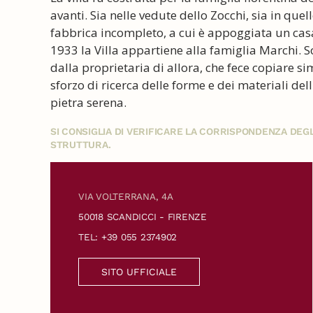
avanti. Sia nelle vedute dello Zocchi, sia in quel
fabbrica incompleto, a cui è appoggiata un casa
1933 la Villa appartiene alla famiglia Marchi. S
dalla proprietaria di allora, che fece copiare
sforzo di ricerca delle forme e dei materiali del
pietra serena.
SI CONSIGLIA DI VERIFICARE LA CORRISPONDENZA DE
STRUTTURA.
VIA VOLTERRANA, 4A
50018 SCANDICCI - FIRENZE
TEL: +39 055 2374902
SITO UFFICIALE