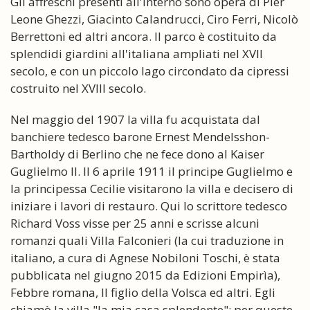
Gli affreschi presenti all'interno sono opera di Pier
Leone Ghezzi, Giacinto Calandrucci, Ciro Ferri, Nicolò
Berrettoni ed altri ancora. Il parco è costituito da
splendidi giardini all'italiana ampliati nel XVII
secolo, e con un piccolo lago circondato da cipressi
costruito nel XVIII secolo.
Nel maggio del 1907 la villa fu acquistata dal
banchiere tedesco barone Ernest Mendelsshon-
Bartholdy di Berlino che ne fece dono al Kaiser
Guglielmo II. Il 6 aprile 1911 il principe Guglielmo e
la principessa Cecilie visitarono la villa e decisero di
iniziare i lavori di restauro. Qui lo scrittore tedesco
Richard Voss visse per 25 anni e scrisse alcuni
romanzi quali Villa Falconieri (la cui traduzione in
italiano, a cura di Agnese Nobiloni Toschi, è stata
pubblicata nel giugno 2015 da Edizioni Empirìa),
Febbre romana, Il figlio della Volsca ed altri. Egli
chiamò la villa "la mia casa splendente": per queste