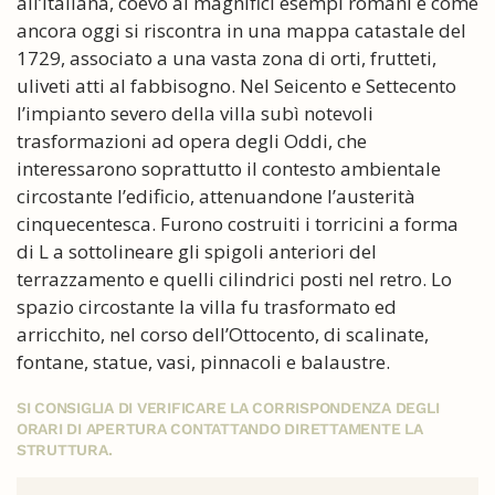
all’italiana, coevo ai magnifici esempi romani e come
ancora oggi si riscontra in una mappa catastale del
1729, associato a una vasta zona di orti, frutteti,
uliveti atti al fabbisogno. Nel Seicento e Settecento
l’impianto severo della villa subì notevoli
trasformazioni ad opera degli Oddi, che
interessarono soprattutto il contesto ambientale
circostante l’edificio, attenuandone l’austerità
cinquecentesca. Furono costruiti i torricini a forma
di L a sottolineare gli spigoli anteriori del
terrazzamento e quelli cilindrici posti nel retro. Lo
spazio circostante la villa fu trasformato ed
arricchito, nel corso dell’Ottocento, di scalinate,
fontane, statue, vasi, pinnacoli e balaustre.
SI CONSIGLIA DI VERIFICARE LA CORRISPONDENZA DEGLI
ORARI DI APERTURA CONTATTANDO DIRETTAMENTE LA
STRUTTURA.