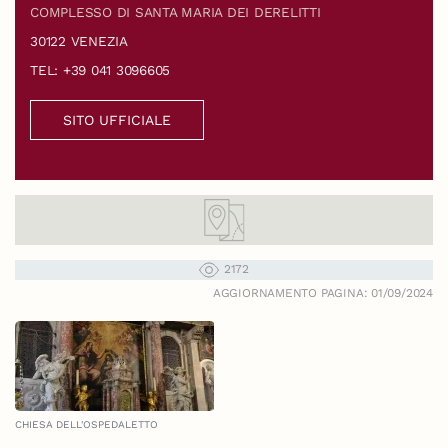
COMPLESSO DI SANTA MARIA DEI DERELITTI
30122 VENEZIA
TEL: +39 041 3096605
SITO UFFICIALE
2172
AGGIORNAMENTO PAGINA: 01/09/2024
CHIESA DELL'OSPEDALETTO