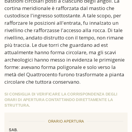
bastioni circolari posti a ciascuno degli angoli. La
cortina meridionale è rafforzata dal mastio che
custodisce l'ingresso sottostante. A tale scopo, per
rafforzare le posizioni all'entrata, fu innalzato un
rivellino che rafforzasse l'accesso alla rocca. Di tale
rivellino, andato distrutto con il tempo, non rimane
più traccia. Le due torri che guardano ad est
attualmente hanno forma circolare, ma gli scavi
archeologici hanno messo in evidenza le primigenie
forme: avevano forma poligonale e solo verso la
metà del Quattrocento furono trasformate a pianta
circolare che tuttora conservano.
SI CONSIGLIA DI VERIFICARE LA CORRISPONDENZA DEGLI
ORARI DI APERTURA CONTATTANDO DIRETTAMENTE LA
STRUTTURA.
ORARIO APERTURA
SAB.