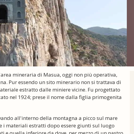
ll'area mineraria di Masua, oggi non più operativa,
na. Pur essendo un sito minerario non si trattava di
teriale estratto dalle miniere vicine. Fu progettato
zato nel 1924; prese il nome dalla figlia primogenita
cavando all'interno della montagna a picco sul mare
 i materiali estratti dopo essere giunti sul luogo
ti e quella inferiore da dove, per mezzo di un nastro