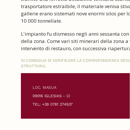
trasportatore estraibile, il materiale veniva sti
gallerie erano sistemati nove enormi silos per l
10 000 tonnellate.
L'impianto fu dismesso negli anni sessanta con 
della zona. Come vari siti minerari della zona a
intervento di restauro, con successiva riapertura 
SI CONSIGLIA DI VERIFICARE LA CORRISPONDENZA DE
STRUTTURA.
LOC. MASUA
09016 IGLESIAS - CI
TEL: +39 0781 274507