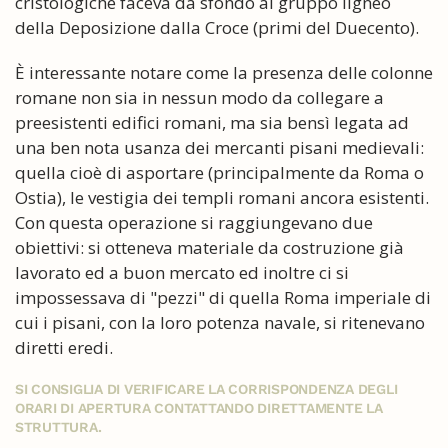
cristologiche faceva da sfondo al gruppo ligneo
della Deposizione dalla Croce (primi del Duecento).
È interessante notare come la presenza delle colonne
romane non sia in nessun modo da collegare a
preesistenti edifici romani, ma sia bensì legata ad
una ben nota usanza dei mercanti pisani medievali:
quella cioè di asportare (principalmente da Roma o
Ostia), le vestigia dei templi romani ancora esistenti.
Con questa operazione si raggiungevano due
obiettivi: si otteneva materiale da costruzione già
lavorato ed a buon mercato ed inoltre ci si
impossessava di "pezzi" di quella Roma imperiale di
cui i pisani, con la loro potenza navale, si ritenevano
diretti eredi.
SI CONSIGLIA DI VERIFICARE LA CORRISPONDENZA DEGLI
ORARI DI APERTURA CONTATTANDO DIRETTAMENTE LA
STRUTTURA.