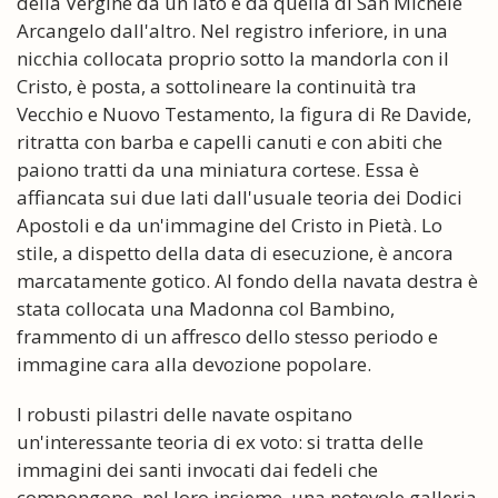
della Vergine da un lato e da quella di San Michele
Arcangelo dall'altro. Nel registro inferiore, in una
nicchia collocata proprio sotto la mandorla con il
Cristo, è posta, a sottolineare la continuità tra
Vecchio e Nuovo Testamento, la figura di Re Davide,
ritratta con barba e capelli canuti e con abiti che
paiono tratti da una miniatura cortese. Essa è
affiancata sui due lati dall'usuale teoria dei Dodici
Apostoli e da un'immagine del Cristo in Pietà. Lo
stile, a dispetto della data di esecuzione, è ancora
marcatamente gotico. Al fondo della navata destra è
stata collocata una Madonna col Bambino,
frammento di un affresco dello stesso periodo e
immagine cara alla devozione popolare.
I robusti pilastri delle navate ospitano
un'interessante teoria di ex voto: si tratta delle
immagini dei santi invocati dai fedeli che
compongono, nel loro insieme, una notevole galleria