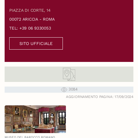
PIAZZA DI CORTE, 14
00072 ARICCIA - ROMA
TEL: +39 06 9330053
SITO UFFICIALE
3084
AGGIORNAMENTO PAGINA: 17/09/2024
MUSEO DEL BAROCCO ROMANO