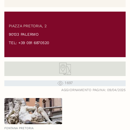
PIAZZA PRETORIA, 2
90133 PALERMO
TEL: +39 091 6870520
1697
AGGIORNAMENTO PAGINA: 09/04/2025
FONTANA PRETORIA