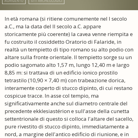
AGRIGENTO
SITI ARCHEOLOGICI
In età romana (si ritiene comunemente nel I secolo
a.C., ma la data del II secolo a.C. appare
storicamente più coerente) la cavea venne riempita e
fu costruito il cosiddetto Oratorio di Falaride, in
realtà un tempietto di tipo romano su alto podio con
altare sulla fronte orientale. Il tempietto sorge su un
podio sagomato alto 1,57 m, lungo 12,40 m e largo
8,85 m: si trattava di un edificio ionico prostilo
tetrastilo (10,90 × 7,40 m) con trabeazione dorica,
interamente coperto di stucco dipinto, di cui restano
cospicue tracce. In asse col tempio, ma
significativamente anche sul diametro centrale del
precedente ekklesiastérion e sull'asse della cunetta
settentrionale di questo si colloca l'altare del sacello,
pure rivestito di stucco dipinto, immediatamente a
nord, a margine dell'antico edificio di riunione, e in