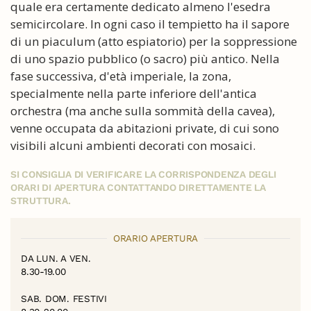
quale era certamente dedicato almeno l'esedra
semicircolare. In ogni caso il tempietto ha il sapore
di un piaculum (atto espiatorio) per la soppressione
di uno spazio pubblico (o sacro) più antico. Nella
fase successiva, d'età imperiale, la zona,
specialmente nella parte inferiore dell'antica
orchestra (ma anche sulla sommità della cavea),
venne occupata da abitazioni private, di cui sono
visibili alcuni ambienti decorati con mosaici.
SI CONSIGLIA DI VERIFICARE LA CORRISPONDENZA DEGLI
ORARI DI APERTURA CONTATTANDO DIRETTAMENTE LA
STRUTTURA.
ORARIO APERTURA
DA LUN. A VEN.
8.30-19.00
SAB. DOM. FESTIVI