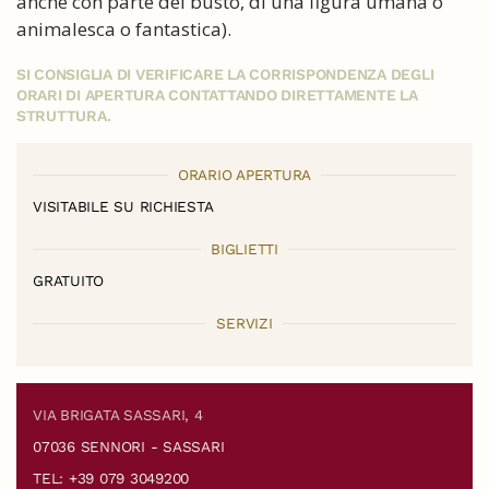
anche con parte del busto, di una figura umana o
animalesca o fantastica).
SI CONSIGLIA DI VERIFICARE LA CORRISPONDENZA DEGLI
ORARI DI APERTURA CONTATTANDO DIRETTAMENTE LA
STRUTTURA.
ORARIO APERTURA
VISITABILE SU RICHIESTA
BIGLIETTI
GRATUITO
SERVIZI
VIA BRIGATA SASSARI, 4
07036 SENNORI - SASSARI
TEL: +39 079 3049200