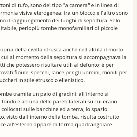
toni di tufo, sono del tipo "a camera" e in linea di
onia visiva eterogenea; tra un blocco e l'altro sono
no il raggiungimento dei luoghi di sepoltura. Solo
sitabile, perlopiù tombe monofamiliari di piccole
pria della civiltà etrusca anche nell'aldilà il morto
er cui al momento della sepoltura si accompagnava la
 che potessero risultare utili al defunto: è per
rovati fibule, specchi, lance per gli uomini, monili per
ccheri in stile etrusco o ellenistico.
ombe tramite un paio di gradini: all'interno si
fondo e ad una delle pareti laterali su cui erano
o collocati sulle banchine ed a terra; lo spazio
to, visto dall'interno della tomba, risulta costruito
ce all'esterno appare di forma quadrangolare.