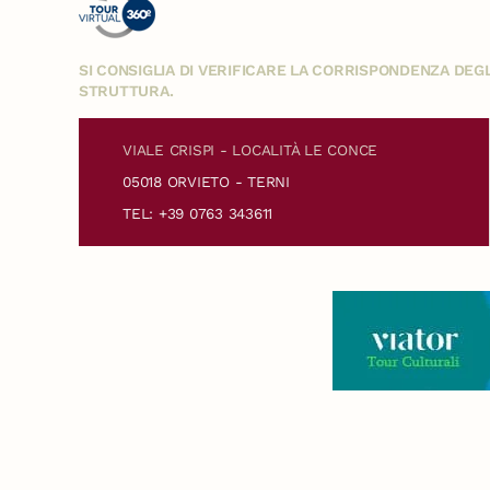
SI CONSIGLIA DI VERIFICARE LA CORRISPONDENZA DE
STRUTTURA.
VIALE CRISPI - LOCALITÀ LE CONCE
05018 ORVIETO - TERNI
TEL: +39 0763 343611