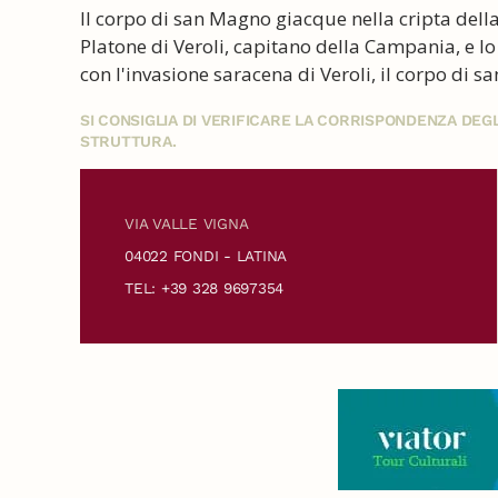
Il corpo di san Magno giacque nella cripta dell
Platone di Veroli, capitano della Campania, e l
con l'invasione saracena di Veroli, il corpo di 
SI CONSIGLIA DI VERIFICARE LA CORRISPONDENZA DE
STRUTTURA.
VIA VALLE VIGNA
04022 FONDI - LATINA
TEL: +39 328 9697354