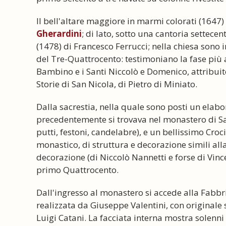
Il bell'altare maggiore in marmi colorati (1647
Gherardini
; di lato, sotto una cantoria settece
(1478) di Francesco Ferrucci; nella chiesa sono in
del Tre-Quattrocento: testimoniano la fase più 
Bambino e i Santi Niccolò e Domenico, attribuit
Storie di San Nicola, di Pietro di Miniato.
Dalla sacrestia, nella quale sono posti un elab
precedentemente si trovava nel monastero di Sa
putti, festoni, candelabre), e un bellissimo Croc
monastico, di struttura e decorazione simili alla
decorazione (di Niccolò Nannetti e forse di Vin
primo Quattrocento.
Dall'ingresso al monastero si accede alla Fabb
realizzata da Giuseppe Valentini, con originale
Luigi Catani. La facciata interna mostra solenn