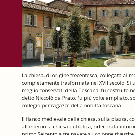
La chiesa, di origine trecentesca, collegata al
completamente trasformata nel XVII secolo. Si t
meglio conservati della Toscana, fu costruito ne
detto Niccolò da Prato, fu più volte ampliato, s
collegio per ragazze della nobiltà toscana.
Il fianco medievale della chiesa, sulla piazza, c
all'interno la chiesa pubblica, ridecorata intor
primo Seicento a tre navate su colonne rivestite 