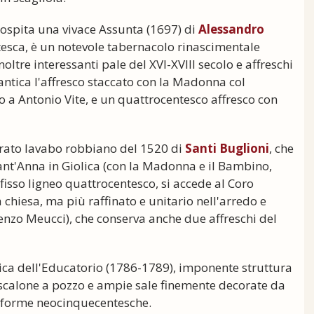
) ospita una vivace Assunta (1697) di
Alessandro
ntesca, è un notevole tabernacolo rinascimentale
oltre interessanti pale del XVI-XVIII secolo e affreschi
antica l'affresco staccato con la Madonna col
o a Antonio Vite, e un quattrocentesco affresco con
orato lavabo robbiano del 1520 di
Santi Buglioni
, che
nt'Anna in Giolica (con la Madonna e il Bambino,
ifisso ligneo quattrocentesco, si accede al Coro
 chiesa, ma più raffinato e unitario nell'arredo e
cenzo Meucci), che conserva anche due affreschi del
rica dell'Educatorio (1786-1789), imponente struttura
 scalone a pozzo e ampie sale finemente decorate da
i forme neocinquecentesche.