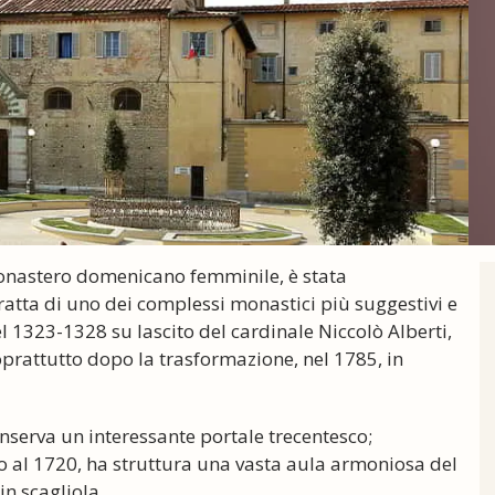
 monastero domenicano femminile, è stata
ratta di uno dei complessi monastici più suggestivi e
l 1323-1328 su lascito del cardinale Niccolò Alberti,
oprattutto dopo la trasformazione, nel 1785, in
onserva un interessante portale trecentesco;
no al 1720, ha struttura una vasta aula armoniosa del
in scagliola.