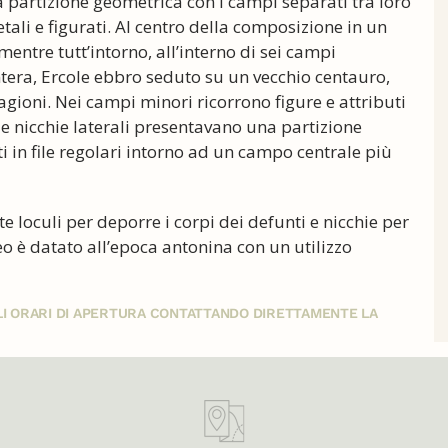
 partizione geometrica con i campi separati tra loro
tali e figurati. Al centro della composizione in un
entre tutt’intorno, all’interno di sei campi
tera, Ercole ebbro seduto su un vecchio centauro,
agioni. Nei campi minori ricorrono figure e attributi
lle nicchie laterali presentavano una partizione
in file regolari intorno ad un campo centrale più
loculi per deporre i corpi dei defunti e nicchie per
geo è datato all’epoca antonina con un utilizzo
GLI ORARI DI APERTURA CONTATTANDO DIRETTAMENTE LA