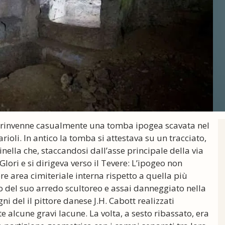
d, rinvenne casualmente una tomba ipogea scavata nel
rioli. In antico la tomba si attestava su un tracciato,
nella che, staccandosi dall’asse principale della via
Glori e si dirigeva verso il Tevere: L’ipogeo non
re area cimiteriale interna rispetto a quella più
to del suo arredo scultoreo e assai danneggiato nella
ni del il pittore danese J.H. Cabott realizzati
e alcune gravi lacune. La volta, a sesto ribassato, era