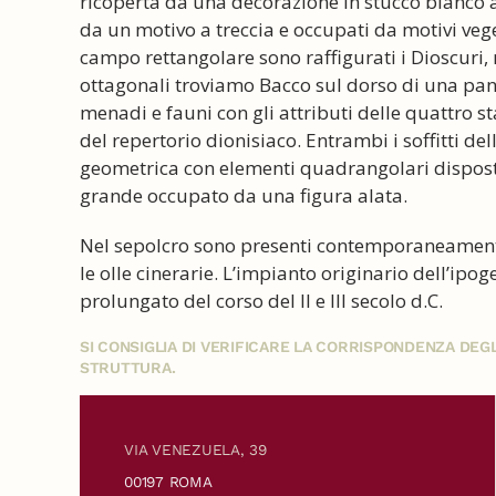
ricoperta da una decorazione in stucco bianco a
da un motivo a treccia e occupati da motivi vege
campo rettangolare sono raffigurati i Dioscuri, m
ottagonali troviamo Bacco sul dorso di una pan
menadi e fauni con gli attributi delle quattro st
del repertorio dionisiaco. Entrambi i soffitti de
geometrica con elementi quadrangolari disposti 
grande occupato da una figura alata.
Nel sepolcro sono presenti contemporaneamente 
le olle cinerarie. L’impianto originario dell’ipo
prolungato del corso del II e III secolo d.C.
SI CONSIGLIA DI VERIFICARE LA CORRISPONDENZA DE
STRUTTURA.
VIA VENEZUELA, 39
00197 ROMA