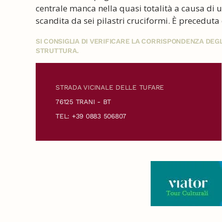
centrale manca nella quasi totalità a causa di 
scandita da sei pilastri cruciformi. È preceduta
SI CONSIGLIA DI VERIFICARE LA CORRISPONDENZA DE
STRUTTURA.
STRADA VICINALE DELLE TUFARE
76125 TRANI - BT
TEL: +39 0883 506807